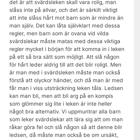
det är att svärdsleken skall vara rolig, man
slåss inte på allvar, och det är särkilt viktigt
att inte slåss hårt mot barn som är mindre än
man själv. Det kan låta självklart med dessa
regler, men barn som är ovana vid vilda
svärdslekar måste matas med dessa viktiga
regler mycket i början för att komma in i leken
på ett så bra sätt som möjligt. Att slå någon
för hårt leder aldrig till att det blir roligt. Men
är man med i svärdsleken måste man också
förstå att olyckor händer, och då man är med
får man i viss utsträckning leken tåla. Ledsen
kan man bli, men att bli arg på en kompis
som glömmer sig lite i leken är inte heller
något bra alternativ. Vi uppmuntrar alla barn
som leker svärdslekar att lära sig att om man
råkar göra fel och slå någon så att denne blir
ledsen, då måste man också be om ursäkt,