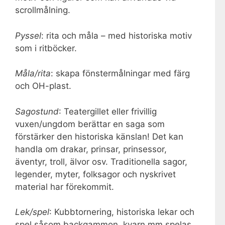
scrollmålning.
Pyssel
: rita och måla – med historiska motiv
som i ritböcker.
Måla/rita
: skapa fönstermålningar med färg
och OH-plast.
Sagostund
: Teatergillet eller frivillig
vuxen/ungdom berättar en saga som
förstärker den historiska känslan! Det kan
handla om drakar, prinsar, prinsessor,
äventyr, troll, älvor osv. Traditionella sagor,
legender, myter, folksagor och nyskrivet
material har förekommit.
Lek/spel
: Kubbtornering, historiska lekar och
spel såsom backgammon, kvarn mm spelas