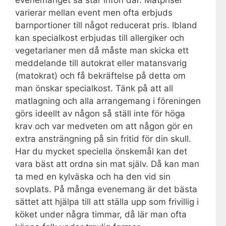
evenemanget så står infon där. Matpriser
varierar mellan event men ofta erbjuds
barnportioner till något reducerat pris. Ibland
kan specialkost erbjudas till allergiker och
vegetarianer men då måste man skicka ett
meddelande till autokrat eller matansvarig
(matokrat) och få bekräftelse på detta om
man önskar specialkost. Tänk på att all
matlagning och alla arrangemang i föreningen
görs ideellt av någon så ställ inte för höga
krav och var medveten om att någon gör en
extra ansträngning på sin fritid för din skull.
Har du mycket speciella önskemål kan det
vara bäst att ordna sin mat själv. Då kan man
ta med en kylväska och ha den vid sin
sovplats. På många evenemang är det bästa
sättet att hjälpa till att ställa upp som frivillig i
köket under några timmar, då lär man ofta