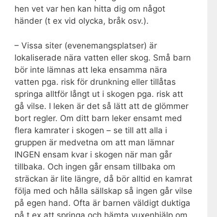
hen vet var hen kan hitta dig om något
händer (t ex vid olycka, bråk osv.).
– Vissa siter (evenemangsplatser) är
lokaliserade nära vatten eller skog. Små barn
bör inte lämnas att leka ensamma nära
vatten pga. risk för drunkning eller tillåtas
springa alltför långt ut i skogen pga. risk att
gå vilse. I leken är det så lätt att de glömmer
bort regler. Om ditt barn leker ensamt med
flera kamrater i skogen – se till att alla i
gruppen är medvetna om att man lämnar
INGEN ensam kvar i skogen när man går
tillbaka. Och ingen går ensam tillbaka om
sträckan är lite längre, då bör alltid en kamrat
följa med och hålla sällskap så ingen går vilse
på egen hand. Ofta är barnen väldigt duktiga
på t ex att springa och hämta vuxenhjälp om