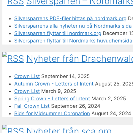
Silversparren – Nordmark
Silversparrens PDF-filer hittas på nordmark.org
D
Silversparrens alla nyheter nu på Nordmarks sida
Silversparren flyttar till nordmark.org
December 1
Silversparren flyttar till Nordmarks huvudhemsida
Nyheter från Drachenwal
Crown List
September 14, 2025
Autumn Crown - Letters of Intent
August 25, 202
Crown List
March 9, 2025
Spring Crown - Letters of Intent
March 2, 2025
Fall Crown List
September 26, 2024
Bids for Midsummer Coronation
August 24, 2024
Nyheter från sca.org