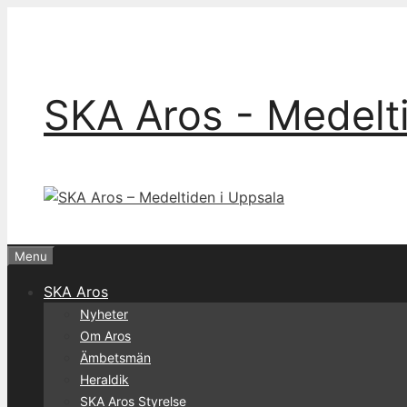
Skip
to
content
SKA Aros - Medelt
Menu
SKA Aros
Nyheter
Om Aros
Ämbetsmän
Heraldik
SKA Aros Styrelse