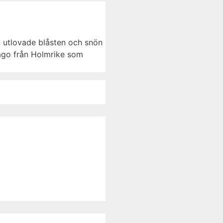
en utlovade blåsten och snön
iago från Holmrike som