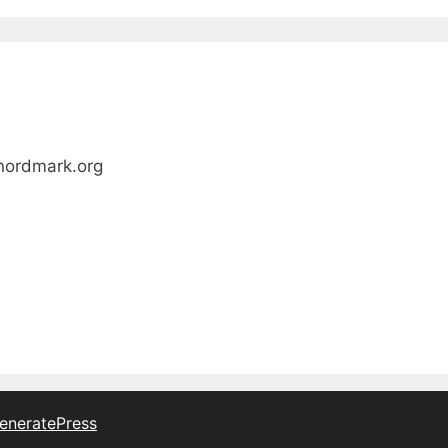
nordmark.org
eneratePress