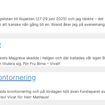
istan till Kojakten (27-29 juni 2025) och jag tänkte – det 
m att kanske nån gång bli en. Ibland åker jag på evenemang
e
rets Majgreve skedde i helgen och där kallades vår egen Bi
itulera sig. För Fru Birna – Vivat!
ontornering
s krontornering och på lördagen höll även Fursteparet a
ev! Vivat för Herr Matheus!