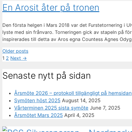
En Arosit åter på tronen
Den första helgen i Mars 2018 var det Furstetornering i U
lyste med sin frånvaro. Torneringen gick av stapeln på f
inspirerades till detta av Aros egna Countess Agnes Ody
Older posts
Page
Page
1
2
Next
→
Senaste nytt på sidan
Årsmöte 2026 – protokoll tillgängligt på hemsidan
Symöten höst 2025
August 14, 2025
Vårterminen 2025 sista symöte
June 7, 2025
Årsmötet Mars 2025
April 4, 2025