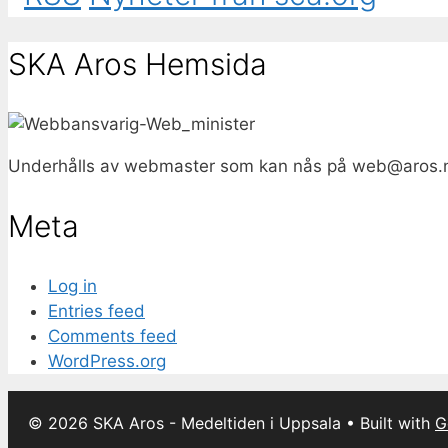
SKA Aros Hemsida
Underhålls av webmaster som kan nås på web@
aros.
Meta
Log in
Entries feed
Comments feed
WordPress.org
© 2026 SKA Aros - Medeltiden i Uppsala
• Built with
G