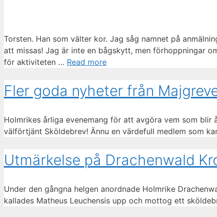
Torsten. Han som välter kor. Jag såg namnet på anmälningsl
att missas! Jag är inte en bågskytt, men förhoppningar o
för aktiviteten …
Read more
Fler goda nyheter från Majgrev
Holmrikes årliga evenemang för att avgöra vem som blir å
välförtjänt Sköldebrev! Ännu en värdefull medlem som kan t
Utmärkelse på Drachenwald Kr
Under den gångna helgen anordnade Holmrike Drachenwald
kallades Matheus Leuchensis upp och mottog ett sköldebr