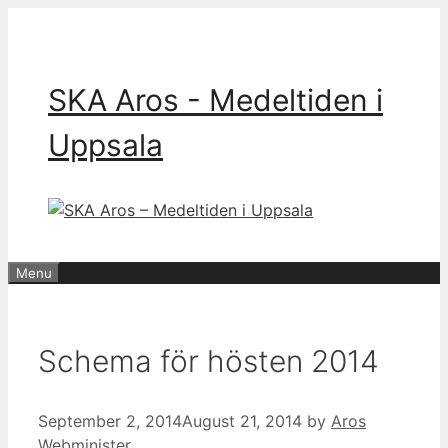
Skip
to
content
SKA Aros - Medeltiden i
Uppsala
Menu
Schema för hösten 2014
September 2, 2014
August 21, 2014
by
Aros
Webminister